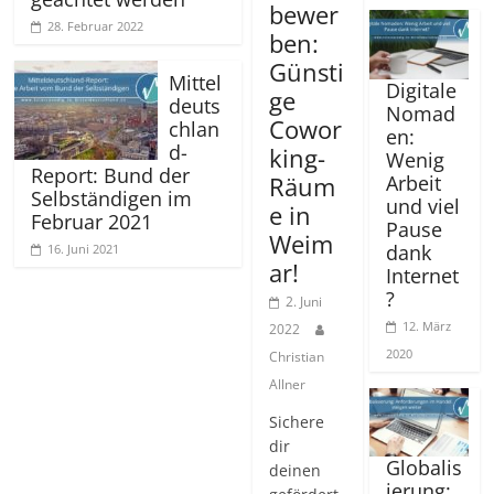
bewer
28. Februar 2022
ben:
Günsti
Mittel
Digitale
ge
deuts
Nomad
Cowor
chlan
en:
d-
king-
Wenig
Report: Bund der
Räum
Arbeit
Selbständigen im
und viel
e in
Februar 2021
Pause
Weim
dank
16. Juni 2021
ar!
Internet
?
2. Juni
12. März
2022
2020
Christian
Allner
Sichere
dir
Globalis
deinen
ierung: