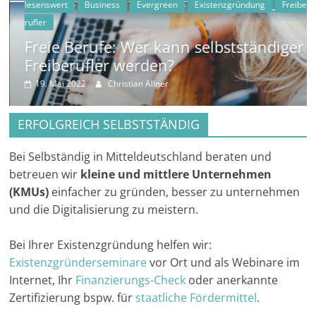
in
lesenswert
Business
Evergreen
Existenzgründung
Freibe
und
rufler
außerhalb
Freie Berufe: Wer kann selbstständiger
Mitteldeutschlands
Freiberufler werden?
19. Mai 2022
Christian Allner
ERFOLGREICH SELBSTSTÄNDIG
Bei Selbständig in Mitteldeutschland beraten und
betreuen wir
kleine und mittlere Unternehmen
(KMUs)
einfacher zu gründen, besser zu unternehmen
und die Digitalisierung zu meistern.
Bei Ihrer Existenzgründung helfen wir:
Existenzgründerseminare
vor Ort und als Webinare im
Internet, Ihr
Finanzierungs-Check
oder anerkannte
Zertifizierung bspw. für
staatliche Fördermittel
.