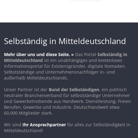
Selbständig in Mitteldeutschland
Mehr über uns und diese Seite. »
Das Portal
Selbständig in
Mitteldeutschland
ist ein unabhängiges und kostenloses
Informationsportal für Existenzgründer, digitale Nomaden,
Selbstständige und Unternehmensnachfolger in- und
außerhalb Mitteldeutschlands.
Unser Partner ist der
Bund der Selbständigen
, ein politisch
neutraler Branchenverband für selbstständige Unternehmer
und Gewerbetreibende aus Handwerk, Dienstleistung, Freien
Berufen, Gewerbe und Industrie. Deutschlandweit etwa
60.000 Mitglieder stark.
Wir sind
Ihr Ansprechpartner
für alles zur Selbständigkeit in
Mitteldeutschland!