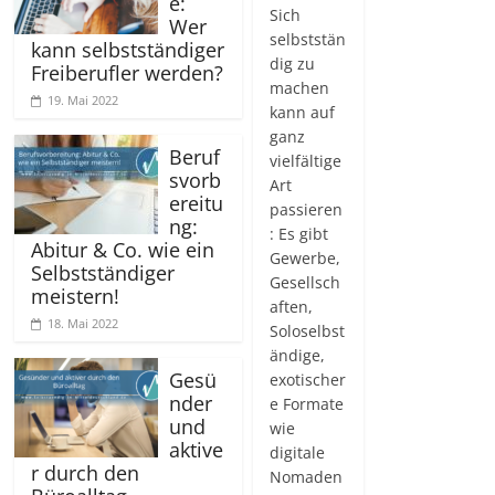
e:
Sich
Wer
selbststän
kann selbstständiger
dig zu
Freiberufler werden?
machen
19. Mai 2022
kann auf
ganz
Beruf
vielfältige
svorb
Art
ereitu
passieren
ng:
: Es gibt
Abitur & Co. wie ein
Gewerbe,
Selbstständiger
Gesellsch
meistern!
aften,
18. Mai 2022
Soloselbst
ändige,
Gesü
exotischer
nder
e Formate
und
wie
aktive
digitale
r durch den
Nomaden