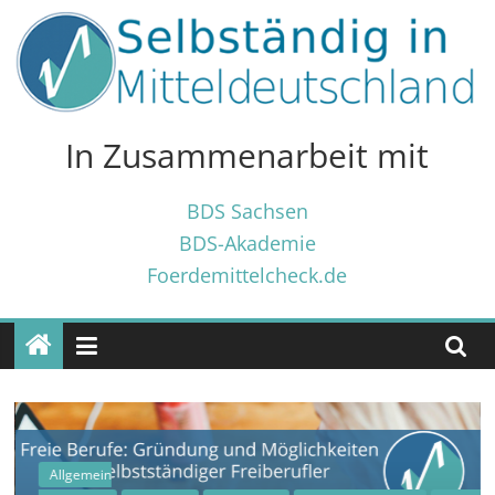
Zum
Inhalt
springen
Selbständig
in
In Zusammenarbeit mit
Mitteldeutschland
BDS Sachsen
BDS-Akademie
Tipps
Foerdemittelcheck.de
und
Tricks
✓
für
Selbständige
und
Gründer
✓
Allgemein