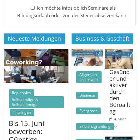
Ich möchte Infos ob ich Seminare als
Bildungsurlaub oder von der Steuer absetzen kann.
Neueste Meldungen
Business & Geschäft
Gesünd
Allgemein
er und
lesenswert
aktiver
durch
Regionales
Business
den
Selbständige &
Büroallt
Selbstständige
ag
Evergreen
Thüringen
4. März
Bis 15. Juni
Existenzgründung
2022
bewerben:
Günstige