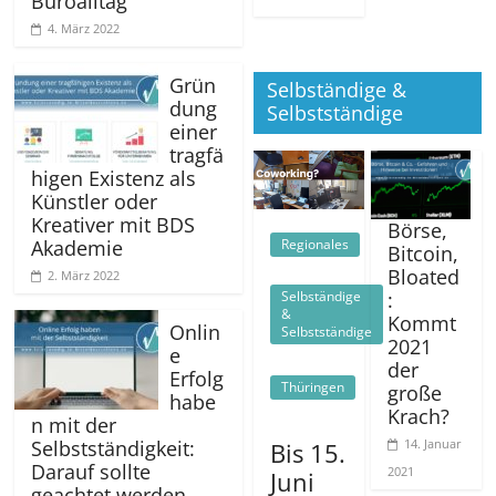
Büroalltag
4. März 2022
Grün
Selbständige &
dung
Selbstständige
einer
tragfä
higen Existenz als
Künstler oder
Kreativer mit BDS
Börse,
Regionales
Akademie
Bitcoin,
Bloated
2. März 2022
Selbständige
:
&
Kommt
Onlin
Selbstständige
2021
e
der
Erfolg
Thüringen
große
habe
Krach?
n mit der
14. Januar
Selbstständigkeit:
Bis 15.
Darauf sollte
2021
Juni
geachtet werden