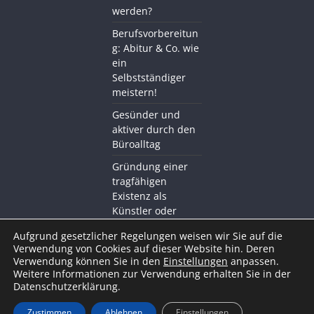
werden?
Berufsvorbereitun
g: Abitur & Co. wie
ein
Selbstständiger
meistern!
Gesünder und
aktiver durch den
Büroalltag
Gründung einer
tragfähigen
Existenz als
Künstler oder
Kreativer mit BDS
Aufgrund gesetzlicher Regelungen weisen wir Sie auf die
Akademie
Verwendung von Cookies auf dieser Website hin. Deren
Verwendung können Sie in den
Einstellungen
anpassen.
Weitere Informationen zur Verwendung erhalten Sie in der
Datenschutzerklärung.
Zustimmen
Ablehnen
Einstellungen