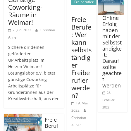
Freiberufler
Coworking-
Räume in
Online
Freie
Weimar!
Erfolg
Berufe
haben
2. Juni 2022
Christian
: Wer
mit der
Allner
kann
Selbstst
Sichere dir deinen
ändigke
selbsts
geförderten
it:
tändig
Darauf
UP.Arbeitsplatz im
er
sollte
Herzen Weimars!
Freibe
geachte
Lösungslabor e.V. bietet
rufler
t
günstige Coworking-
werden
Arbeitsplätze für
werde
Gründer:innen aus der
28.
n?
Kreativwirtschaft, aus der
Februar
19. Mai
2022
2022
Christian
Freie
Beruf
Allner