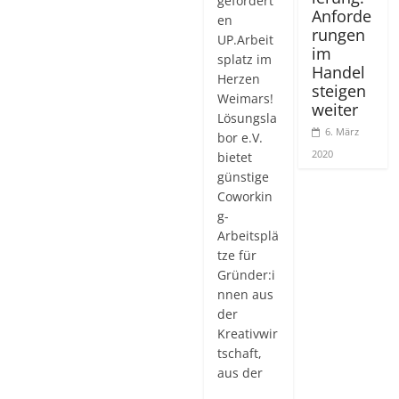
gefördert
Anforde
en
rungen
UP.Arbeit
im
splatz im
Handel
Herzen
steigen
Weimars!
weiter
Lösungsla
6. März
bor e.V.
2020
bietet
günstige
Coworkin
g-
Arbeitsplä
tze für
Gründer:i
nnen aus
der
Kreativwir
tschaft,
aus der