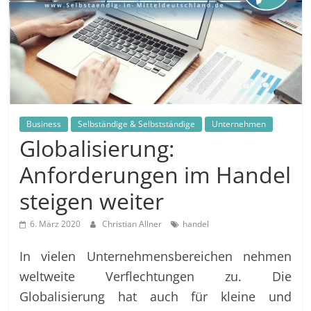
in
und
außerhalb
Mitteldeutschlands
Business
Selbständige & Selbstständige
Unternehmen
Globalisierung:
Anforderungen im Handel
steigen weiter
6. März 2020
Christian Allner
handel
In vielen Unternehmensbereichen nehmen
weltweite Verflechtungen zu. Die
Globalisierung hat auch für kleine und