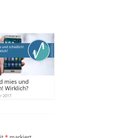
nd mies und
h! Wirklich?
er 2017
it
*
markiert