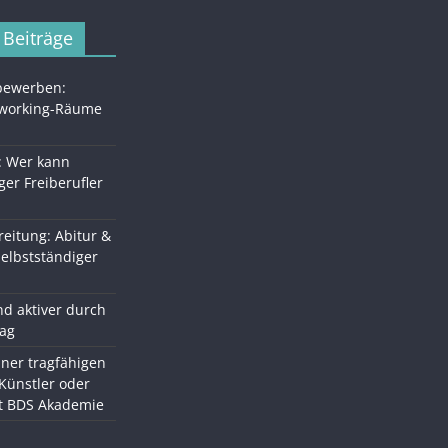
 Beiträge
 bewerben:
oworking-Räume
: Wer kann
ger Freiberufler
eitung: Abitur &
Selbstständiger
d aktiver durch
tag
ner tragfähigen
 Künstler oder
it BDS Akademie