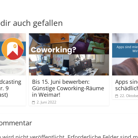
dir auch gefallen
dcasting
Bis 15. Juni bewerben:
Apps si
r. 9
Günstige Coworking-Räume
schädlic
st)
in Weimar!
22. Oktob
2. Juni 2022
Kommentar
wird nicht veröffentlicht.
Erforderliche Felder sind m