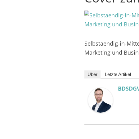
in
und
außerhalb
Mitteldeutschlands
Selbstaendig-in-Mitt
Marketing und Busin
Über
Letzte Artikel
BDSDG