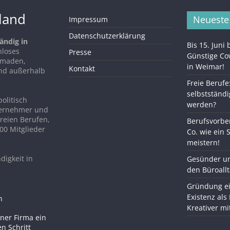
hland
Neueste
Impressum
Datenschutzerklärung
ändig in
Bis 15. Juni
nloses
Presse
Günstige C
Nomaden,
in Weimar!
Kontakt
nd außerhalb
Freie Berufe
selbstständi
politisch
werden?
ternehmer und
reien Berufen,
Berufsvorber
00 Mitglieder
Co. wie ein 
meistern!
digkeit in
Gesünder un
den Büroall
Gründung ei
Existenz als
Kreativer m