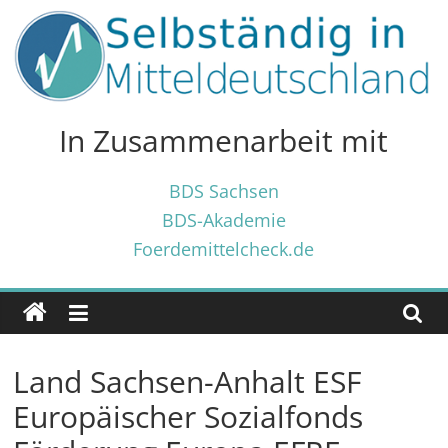
Zum
Inhalt
springen
Selbständig
in
In Zusammenarbeit mit
Mitteldeutschland
BDS Sachsen
BDS-Akademie
Tipps
Foerdemittelcheck.de
und
Tricks
✓
für
Selbständige
Land Sachsen-Anhalt ESF
und
Gründer
Europäischer Sozialfonds
✓