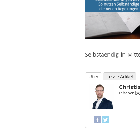
in
und
außerhalb
Mitteldeutschlands
Selbstaendig-in-Mit
Über
Letzte Artikel
Christi
b
Inhaber