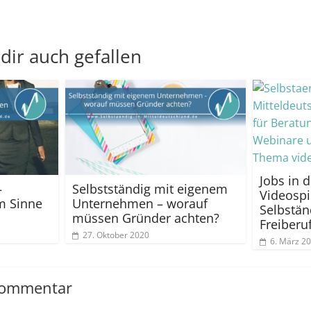
dir auch gefallen
Jobs in d
–
Selbstständig mit eigenem
Videospi
m Sinne
Unternehmen – worauf
Selbstän
müssen Gründer achten?
Freiberuf
27. Oktober 2020
6. März 2
Kommentar