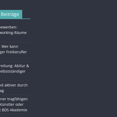
 Beiträge
 bewerben:
oworking-Räume
: Wer kann
ger Freiberufler
eitung: Abitur &
Selbstständiger
d aktiver durch
tag
ner tragfähigen
 Künstler oder
it BDS Akademie