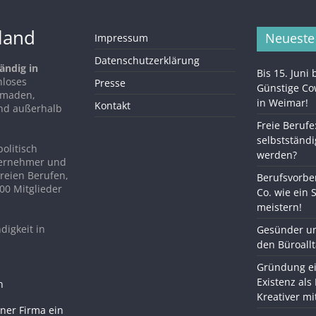
hland
Neueste
Impressum
Datenschutzerklärung
ändig in
Bis 15. Juni
nloses
Presse
Günstige C
Nomaden,
in Weimar!
Kontakt
nd außerhalb
Freie Berufe
selbstständi
politisch
werden?
ternehmer und
reien Berufen,
Berufsvorber
00 Mitglieder
Co. wie ein 
meistern!
digkeit in
Gesünder un
den Büroall
Gründung ei
Existenz als
Kreativer m