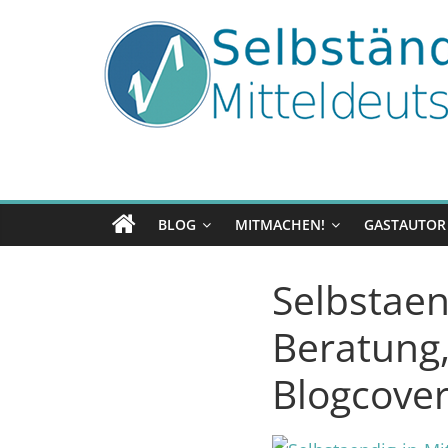
Zum
Inhalt
springen
Selbständig
in
Mitteldeutschla
BLOG
MITMACHEN!
GASTAUTOR
Tipps
und
Selbstaen
Tricks
✓
Beratung,
für
Selbständige
Blogcover
und
Gründer
✓