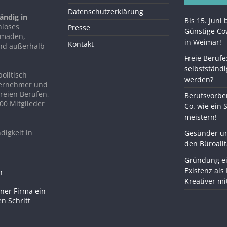
Datenschutzerklärung
ändig in
Bis 15. Juni
nloses
Presse
Günstige C
Nomaden,
in Weimar!
Kontakt
nd außerhalb
Freie Berufe
selbstständi
politisch
werden?
ternehmer und
reien Berufen,
Berufsvorber
00 Mitglieder
Co. wie ein 
meistern!
digkeit in
Gesünder un
den Büroall
Gründung ei
Existenz als
Kreativer m