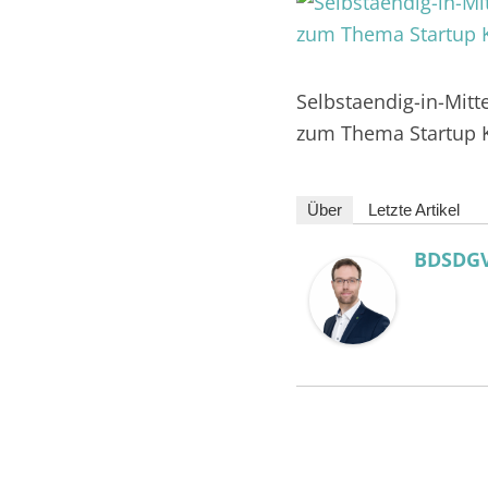
in
und
außerhalb
Mitteldeutschlands
Selbstaendig-in-Mitt
zum Thema Startup K
Über
Letzte Artikel
BDSDG