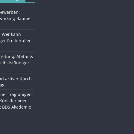
 bewerben:
oworking-Räume
: Wer kann
ger Freiberufler
eitung: Abitur &
Selbstständiger
d aktiver durch
tag
ner tragfähigen
 Künstler oder
it BDS Akademie