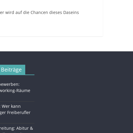
er wird auf die Chancen dieses Daseins
 Beiträge
 bewerben:
oworking-Räume
: Wer kann
ger Freiberufler
eitung: Abitur &