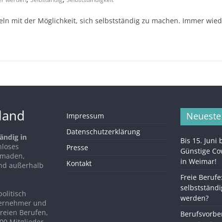
ln mit der Möglichkeit, sich selbstständig zu machen. Immer wied
hland
Neueste
Impressum
Datenschutzerklärung
ändig in
Bis 15. Juni
nloses
Presse
Günstige C
Nomaden,
in Weimar!
Kontakt
nd außerhalb
Freie Berufe
selbstständi
politisch
werden?
ternehmer und
reien Berufen,
Berufsvorber
00 Mitglieder