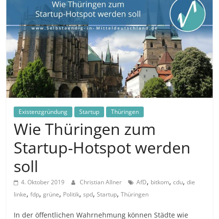
in
und
außerhalb
Mitteldeutschlands
Existenzgründung
Startup
Thüringen
Wie Thüringen zum
Startup-Hotspot werden
soll
,
,
,
4. Oktober 2019
Christian Allner
AfD
bitkom
cdu
die
,
,
,
,
,
,
linke
fdp
grüne
Politik
spd
Startup
Thüringen
In der öffentlichen Wahrnehmung können Städte wie