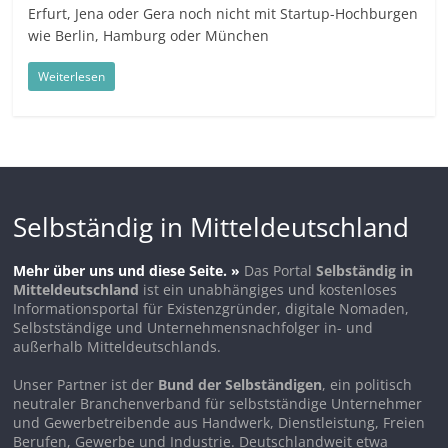
Erfurt, Jena oder Gera noch nicht mit Startup-Hochburgen
wie Berlin, Hamburg oder München
Weiterlesen
Selbständig in Mitteldeutschland
Mehr über uns und diese Seite. »
Das Portal
Selbständig in
Mitteldeutschland
ist ein unabhängiges und kostenloses
Informationsportal für Existenzgründer, digitale Nomaden,
Selbstständige und Unternehmensnachfolger in- und
außerhalb Mitteldeutschlands.
Unser Partner ist der
Bund der Selbständigen
, ein politisch
neutraler Branchenverband für selbstständige Unternehmer
und Gewerbetreibende aus Handwerk, Dienstleistung, Freien
Berufen, Gewerbe und Industrie. Deutschlandweit etwa