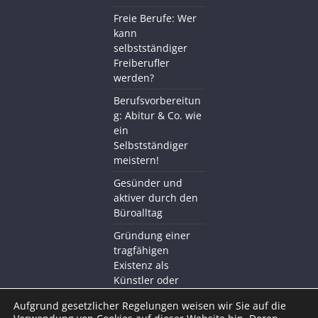
Freie Berufe: Wer
kann
selbstständiger
Freiberufler
werden?
Berufsvorbereitun
g: Abitur & Co. wie
ein
Selbstständiger
meistern!
Gesünder und
aktiver durch den
Büroalltag
Gründung einer
tragfähigen
Existenz als
Künstler oder
Kreativer mit BDS
Aufgrund gesetzlicher Regelungen weisen wir Sie auf die
Akademie