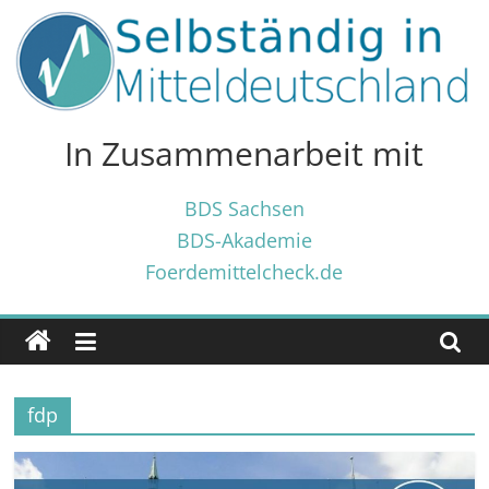
Zum
Inhalt
springen
Selbständig
in
In Zusammenarbeit mit
Mitteldeutschland
BDS Sachsen
BDS-Akademie
Tipps
Foerdemittelcheck.de
und
Tricks
✓
für
Selbständige
fdp
und
Gründer
✓