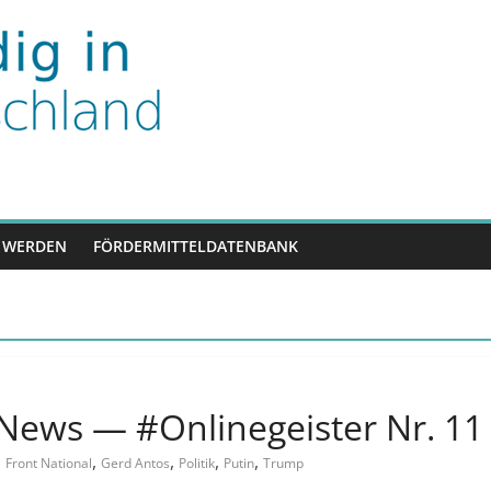
nd
 WERDEN
FÖRDERMITTELDATENBANK
News — #Onlinegeister Nr. 11 
,
,
,
,
,
Front National
Gerd Antos
Politik
Putin
Trump