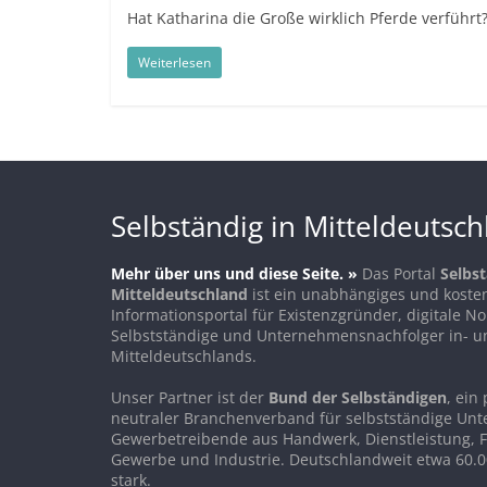
Hat Katharina die Große wirklich Pferde verführt
in
und
Weiterlesen
außerhalb
Mitteldeutschlands
Selbständig in Mitteldeutsc
Mehr über uns und diese Seite. »
Das Portal
Selbst
Mitteldeutschland
ist ein unabhängiges und koste
Informationsportal für Existenzgründer, digitale 
Selbstständige und Unternehmensnachfolger in- u
Mitteldeutschlands.
Unser Partner ist der
Bund der Selbständigen
, ein 
neutraler Branchenverband für selbstständige Un
Gewerbetreibende aus Handwerk, Dienstleistung, F
Gewerbe und Industrie. Deutschlandweit etwa 60.0
stark.