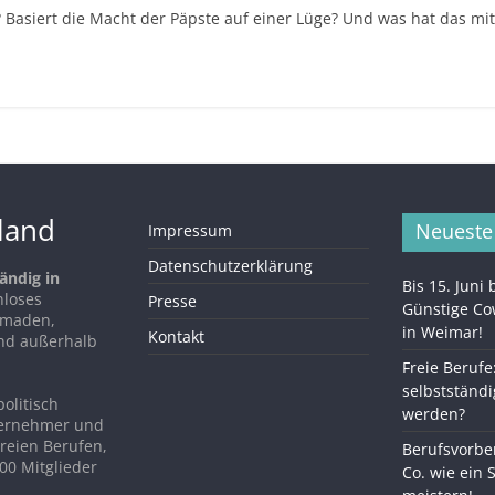
? Basiert die Macht der Päpste auf einer Lüge? Und was hat das mit
hland
Neueste
Impressum
Datenschutzerklärung
ändig in
Bis 15. Juni
nloses
Presse
Günstige C
Nomaden,
in Weimar!
Kontakt
nd außerhalb
Freie Berufe
selbstständi
politisch
werden?
ternehmer und
reien Berufen,
Berufsvorber
00 Mitglieder
Co. wie ein 