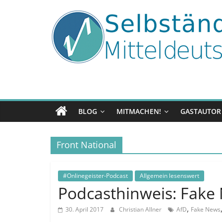
Zum
Inhalt
springen
Selbständig
in
Mitteldeutschla
BLOG
MITMACHEN!
GASTAUTOR
Tipps
und
Front National
Tricks
✓
für
#Onlinegeister-Podcast
Allgemein lesenswert
Selbständige
Podcasthinweis: Fake 
und
Gründer
,
30. April 2017
Christian Allner
AfD
Fake News
✓