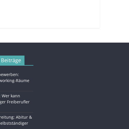
 Beiträge
 bewerben:
oworking-Räume
: Wer kann
ger Freiberufler
eitung: Abitur &
Selbstständiger