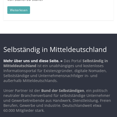
Weiterlesen
Selbständig in Mitteldeutschland
Mehr über uns und diese Seite. »
Das Portal
Selbständig in
Mitteldeutschland
ist ein unabhängiges und kostenloses
Informationsportal für Existenzgründer, digitale Nomaden,
Selbstständige und Unternehmensnachfolger in- und
außerhalb Mitteldeutschlands.
Unser Partner ist der
Bund der Selbständigen
, ein politisch
neutraler Branchenverband für selbstständige Unternehmer
und Gewerbetreibende aus Handwerk, Dienstleistung, Freien
Berufen, Gewerbe und Industrie. Deutschlandweit etwa
60.000 Mitglieder stark.