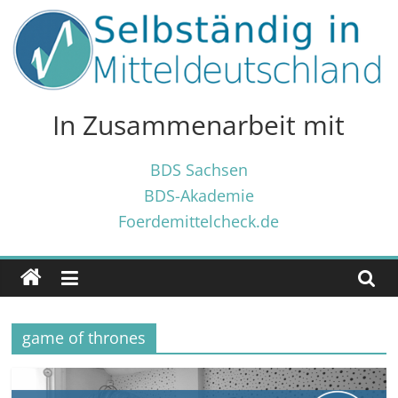
Zum
Inhalt
springen
Selbständig
in
In Zusammenarbeit mit
Mitteldeutschland
BDS Sachsen
BDS-Akademie
Tipps
Foerdemittelcheck.de
und
Tricks
✓
für
Selbständige
game of thrones
und
Gründer
✓