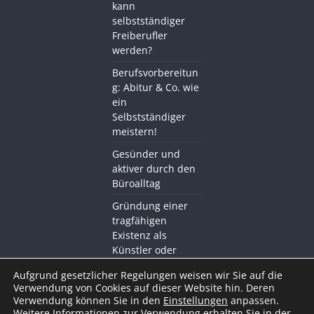
kann
selbstständiger
Freiberufler
werden?
Berufsvorbereitun
g: Abitur & Co. wie
ein
Selbstständiger
meistern!
Gesünder und
aktiver durch den
Büroalltag
Gründung einer
tragfähigen
Existenz als
Künstler oder
Kreativer mit BDS
Aufgrund gesetzlicher Regelungen weisen wir Sie auf die
Akademie
Verwendung von Cookies auf dieser Website hin. Deren
Verwendung können Sie in den
Einstellungen
anpassen.
Weitere Informationen zur Verwendung erhalten Sie in der