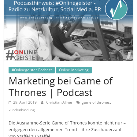
in
und
außerhalb
Mitteldeutschlands
#Onlinegeister-Podcast
Online-Marketing
Marketing bei Game of
Thrones | Podcast
,
29. April 2019
Christian Allner
game of thrones
kundenbindung
Die Ausnahme-Serie Game of Thrones konnte nicht nur –
entgegen den allgemeinen Trend – ihre Zuschauerzahl
von Staffel zu Staffel