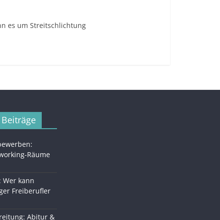
nn es um Streitschlichtung
 Beiträge
 bewerben:
oworking-Räume
: Wer kann
ger Freiberufler
eitung: Abitur &