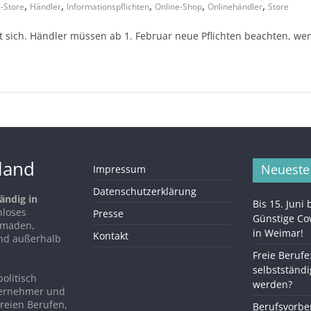
,
,
,
,
,
-Store
Händler
Informationspflichten
Online-Shop
Onlinehändler
Store
t sich. Händler müssen ab 1. Februar neue Pflichten beachten, we
hland
Neueste
Impressum
Datenschutzerklärung
ändig in
Bis 15. Juni
nloses
Presse
Günstige C
Nomaden,
in Weimar!
Kontakt
nd außerhalb
Freie Berufe
selbstständi
politisch
werden?
ternehmer und
reien Berufen,
Berufsvorber