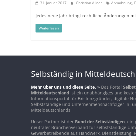
,
31. Januar 2017
Christian Allner
Abmahnung
E
Jedes neue Jahr bringt rechtliche Änderungen mi
Weiterlesen
Selbständig in Mitteldeutsc
Mehr über uns und diese Seite. »
Das Portal
Selbst
Mitteldeutschland
ist ein unabhängiges und koste
Informationsportal für Existenzgründer, digitale 
Selbstständige und Unternehmensnachfolger in- u
Mitteldeutschlands.
Unser Partner ist der
Bund der Selbständigen
, ein 
neutraler Branchenverband für selbstständige Un
Gewerbetreibende aus Handwerk, Dienstleistung, F