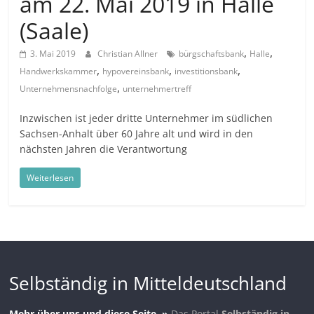
am 22. Mai 2019 in Halle
(Saale)
,
,
3. Mai 2019
Christian Allner
bürgschaftsbank
Halle
,
,
,
Handwerkskammer
hypovereinsbank
investitionsbank
,
Unternehmensnachfolge
unternehmertreff
Inzwischen ist jeder dritte Unternehmer im südlichen
Sachsen-Anhalt über 60 Jahre alt und wird in den
nächsten Jahren die Verantwortung
Weiterlesen
Selbständig in Mitteldeutschland
Mehr über uns und diese Seite. »
Das Portal
Selbständig in