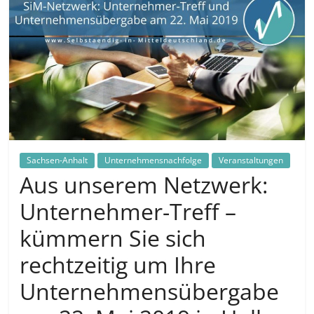
in
und
außerhalb
Mitteldeutschlands
Sachsen-Anhalt
Unternehmensnachfolge
Veranstaltungen
Aus unserem Netzwerk:
Unternehmer-Treff –
kümmern Sie sich
rechtzeitig um Ihre
Unternehmensübergabe