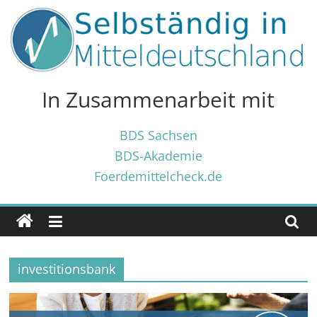
Zum
Inhalt
springen
Selbständig
in
In Zusammenarbeit mit
Mitteldeutschland
BDS Sachsen
BDS-Akademie
Tipps
Foerdemittelcheck.de
und
Tricks
✓
für
Selbständige
investitionsbank
und
Gründer
✓