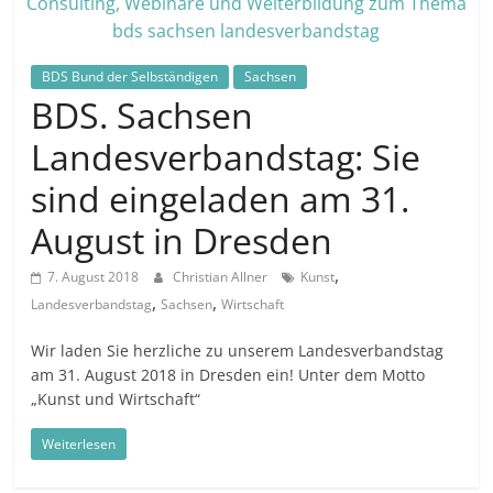
in
und
außerhalb
BDS Bund der Selbständigen
Sachsen
Mitteldeutschlands
BDS. Sachsen
Landesverbandstag: Sie
sind eingeladen am 31.
August in Dresden
,
7. August 2018
Christian Allner
Kunst
,
,
Landesverbandstag
Sachsen
Wirtschaft
Wir laden Sie herzliche zu unserem Landesverbandstag
am 31. August 2018 in Dresden ein! Unter dem Motto
„Kunst und Wirtschaft“
Weiterlesen