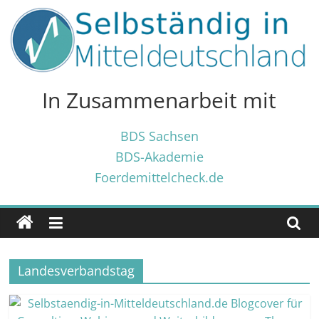
Zum
Inhalt
springen
Selbständig
in
In Zusammenarbeit mit
Mitteldeutschland
BDS Sachsen
BDS-Akademie
Tipps
Foerdemittelcheck.de
und
Tricks
✓
für
Selbständige
Landesverbandstag
und
Gründer
✓