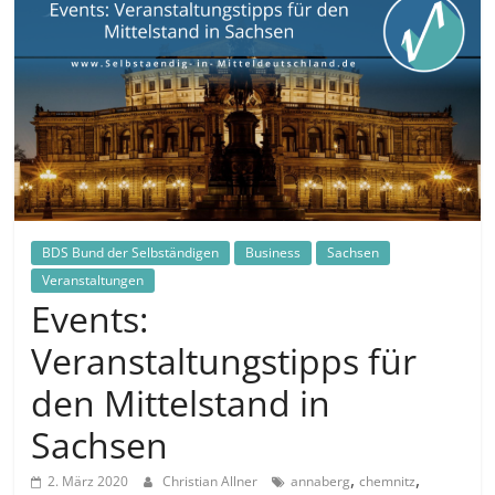
in
und
außerhalb
Mitteldeutschlands
BDS Bund der Selbständigen
Business
Sachsen
Veranstaltungen
Events:
Veranstaltungstipps für
den Mittelstand in
Sachsen
,
,
2. März 2020
Christian Allner
annaberg
chemnitz