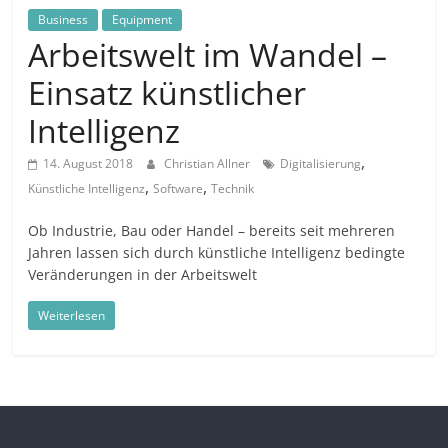
in
Business
Equipment
und
Arbeitswelt im Wandel –
außerhalb
Mitteldeutschlands
Einsatz künstlicher
Intelligenz
,
14. August 2018
Christian Allner
Digitalisierung
,
,
Künstliche Intelligenz
Software
Technik
Ob Industrie, Bau oder Handel – bereits seit mehreren
Jahren lassen sich durch künstliche Intelligenz bedingte
Veränderungen in der Arbeitswelt
Weiterlesen