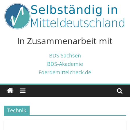
Zum
Inhalt
springen
Selbständig
in
In Zusammenarbeit mit
Mitteldeutschland
BDS Sachsen
BDS-Akademie
Tipps
Foerdemittelcheck.de
und
Tricks
✓
für
Selbständige
Technik
und
Gründer
✓