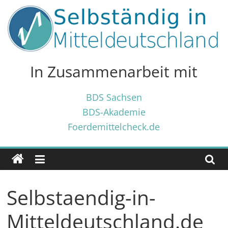
Zum
Inhalt
springen
Selbständig
in
In Zusammenarbeit mit
Mitteldeutschland
BDS Sachsen
BDS-Akademie
Tipps
Foerdemittelcheck.de
und
Tricks
✓
für
Selbständige
Selbstaendig-in-
und
Gründer
Mitteldeutschland.de
✓