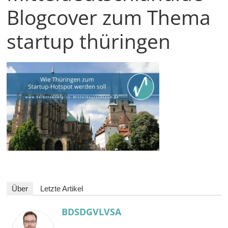
in
Blogcover zum Thema
und
außerhalb
startup thüringen
Mitteldeutschlands
Über
Letzte Artikel
BDSDGVLVSA