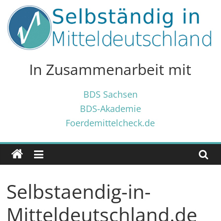
Zum
Inhalt
springen
Selbständig
in
In Zusammenarbeit mit
Mitteldeutschland
BDS Sachsen
BDS-Akademie
Tipps
Foerdemittelcheck.de
und
Tricks
✓
für
Selbständige
Selbstaendig-in-
und
Gründer
Mitteldeutschland.de
✓