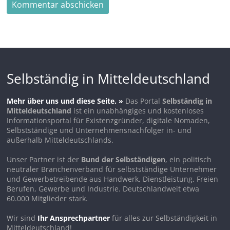
Selbständig in Mitteldeutschland
Mehr über uns und diese Seite. »
Das Portal
Selbständig in
Mitteldeutschland
ist ein unabhängiges und kostenloses
Informationsportal für Existenzgründer, digitale Nomaden,
Selbstständige und Unternehmensnachfolger in- und
außerhalb Mitteldeutschlands.
Unser Partner ist der
Bund der Selbständigen
, ein politisch
neutraler Branchenverband für selbstständige Unternehmer
und Gewerbetreibende aus Handwerk, Dienstleistung, Freien
Berufen, Gewerbe und Industrie. Deutschlandweit etwa
60.000 Mitglieder stark.
Wir sind
Ihr Ansprechpartner
für alles zur Selbständigkeit in
Mitteldeutschland!