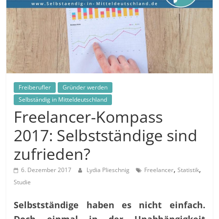
in
und
außerhalb
Mitteldeutschlands
Freiberufler
Gründer werden
Selbständig in Mitteldeutschland
Freelancer-Kompass
2017: Selbstständige sind
zufrieden?
,
,
6. Dezember 2017
Lydia Plieschnig
Freelancer
Statistik
Studie
Selbstständige haben es nicht einfach.
Doch einmal in der Unabhängigkeit