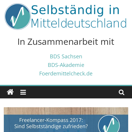
Zum
Inhalt
springen
Selbständig
in
In Zusammenarbeit mit
Mitteldeutschland
BDS Sachsen
BDS-Akademie
Tipps
Foerdemittelcheck.de
und
Tricks
✓
für
Selbständige
und
Gründer
✓