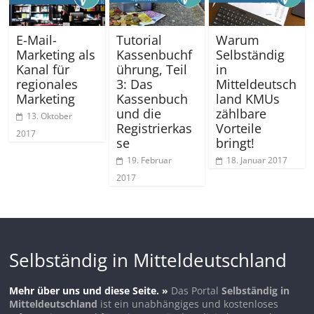
E-Mail-
Tutorial
Warum
Marketing als
Kassenbuchf
Selbständig
Kanal für
ührung, Teil
in
regionales
3: Das
Mitteldeutsch
Marketing
Kassenbuch
land KMUs
und die
zählbare
13. Oktober
Registrierkas
Vorteile
2017
se
bringt!
19. Februar
18. Januar 2017
2017
Selbständig in Mitteldeutschland
Mehr über uns und diese Seite. »
Das Portal
Selbständig in
Mitteldeutschland
ist ein unabhängiges und kostenloses