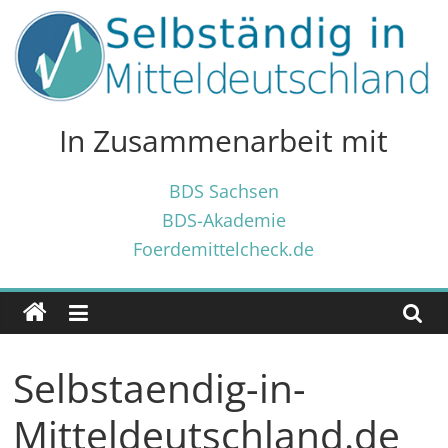
Zum
Inhalt
springen
Selbständig
in
In Zusammenarbeit mit
Mitteldeutschland
BDS Sachsen
BDS-Akademie
Tipps
Foerdemittelcheck.de
und
Tricks
✓
für
Selbständige
Selbstaendig-in-
und
Gründer
Mitteldeutschland.de
✓