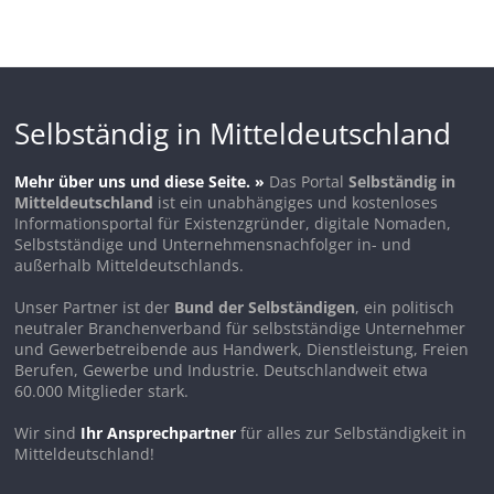
Selbständig in Mitteldeutschland
Mehr über uns und diese Seite. »
Das Portal
Selbständig in
Mitteldeutschland
ist ein unabhängiges und kostenloses
Informationsportal für Existenzgründer, digitale Nomaden,
Selbstständige und Unternehmensnachfolger in- und
außerhalb Mitteldeutschlands.
Unser Partner ist der
Bund der Selbständigen
, ein politisch
neutraler Branchenverband für selbstständige Unternehmer
und Gewerbetreibende aus Handwerk, Dienstleistung, Freien
Berufen, Gewerbe und Industrie. Deutschlandweit etwa
60.000 Mitglieder stark.
Wir sind
Ihr Ansprechpartner
für alles zur Selbständigkeit in
Mitteldeutschland!