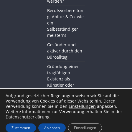
werden?
Berufsvorbereitun
g: Abitur & Co. wie
ein
Selbstständiger
meistern!
Gesünder und
aktiver durch den
Büroalltag
Gründung einer
tragfähigen
Existenz als
Künstler oder
Kreativer mit BDS
Aufgrund gesetzlicher Regelungen weisen wir Sie auf die
Akademie
Verwendung von Cookies auf dieser Website hin. Deren
Verwendung können Sie in den
Einstellungen
anpassen.
Weitere Informationen zur Verwendung erhalten Sie in der
Datenschutzerklärung.
Zustimmen
Ablehnen
Einstellungen