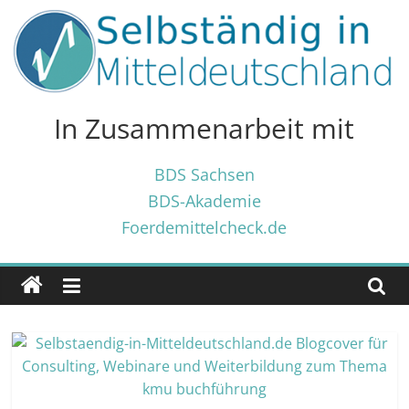
Zum
Inhalt
springen
Selbständig
in
In Zusammenarbeit mit
Mitteldeutschland
BDS Sachsen
BDS-Akademie
Tipps
Foerdemittelcheck.de
und
Tricks
✓
für
Selbständige
und
Gründer
✓