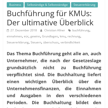
in
Business
Selbständige & Selbstständige
Steuererklärung
und
Buchführung für KMUs:
außerhalb
Mitteldeutschlands
Der ultimative Überblick
,
27. Dezember 2018
Christian Allner
buchführung
,
,
,
,
,
,
einnahmen
eür
gewinn
Grundlagen
kmu
rechnung
,
,
,
Steuererklärung
Steuern
überschuss
verbindlichkeit
Das Thema Buchführung geht alle an, auch
Unternehmer, die nach der Gesetzeslage
grundsätzlich nicht zu Buchführung
verpflichtet sind. Die Buchhaltung liefert
einen wichtigen Überblick über die
Unternehmensfinanzen, die Einnahmen
und Ausgaben in den verschiedenen
Perioden. Die Buchhaltung bildet den