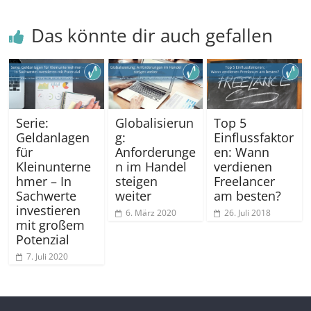
Das könnte dir auch gefallen
Serie:
Globalisierun
Top 5
Geldanlagen
g:
Einflussfaktor
für
Anforderunge
en: Wann
Kleinunterne
n im Handel
verdienen
hmer – In
steigen
Freelancer
Sachwerte
weiter
am besten?
investieren
6. März 2020
26. Juli 2018
mit großem
Potenzial
7. Juli 2020