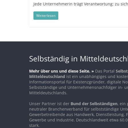
Jede Unternehmerin trägt Verantwortung: zu sich 
Weiterlesen
Selbständig in Mitteldeutsc
Mehr über uns und diese Seite. »
Das Portal
Selbst
Mitteldeutschland
ist ein unabhängiges und koste
Informationsportal für Existenzgründer, digitale 
Selbstständige und Unternehmensnachfolger in- u
Mitteldeutschlands.
Unser Partner ist der
Bund der Selbständigen
, ein 
neutraler Branchenverband für selbstständige Un
Gewerbetreibende aus Handwerk, Dienstleistung, F
Gewerbe und Industrie. Deutschlandweit etwa 60.0
stark.