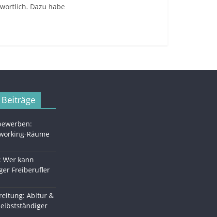
twortlich. Dazu habe
 Beiträge
 bewerben:
oworking-Räume
: Wer kann
ger Freiberufler
eitung: Abitur &
Selbstständiger