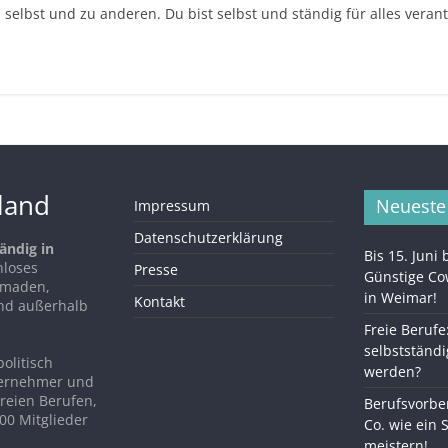
selbst und zu anderen. Du bist selbst und ständig für alles veran
hland
Neueste
Impressum
Datenschutzerklärung
ändig in
Bis 15. Juni
nloses
Presse
Günstige C
Nomaden,
in Weimar!
Kontakt
nd außerhalb
Freie Berufe
selbstständi
politisch
werden?
ternehmer und
reien Berufen,
Berufsvorber
00 Mitglieder
Co. wie ein 
meistern!