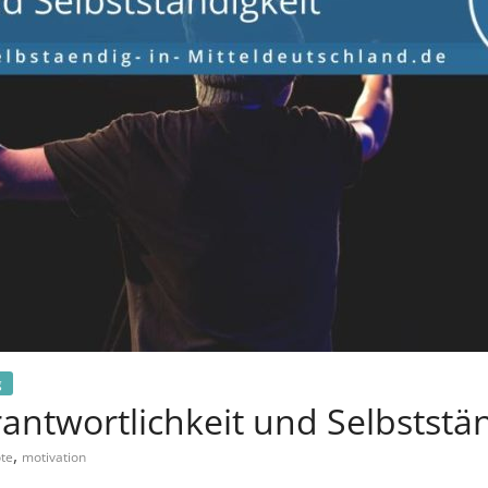
g
antwortlichkeit und Selbststän
,
te
motivation