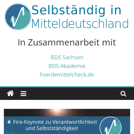
Zum
Inhalt
springen
Selbständig
in
In Zusammenarbeit mit
Mitteldeutschland
BDS Sachsen
BDS-Akademie
Tipps
Foerdemittelcheck.de
und
Tricks
✓
für
Selbständige
und
Gründer
✓