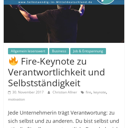
in
und
außerhalb
Mitteldeutschlands
Allgemein lesenswert
Business
Job & Entspannung
Fire-Keynote zu
Verantwortlichkeit und
Selbstständigkeit
,
,
30. November 2017
Christian Allner
fire
keynote
motivation
Jede Unternehmerin trägt Verantwortung: zu
sich selbst und zu anderen. Du bist selbst und