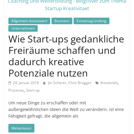
in
und
außerhalb
Allgemein lesenswert
Business
Existenzgründung
Mitteldeutschlands
Unternehmen
Wie Start-ups gedankliche
Freiräume schaffen und
dadurch kreative
Potenziale nutzen
,
24. Januar 2018
Jiri Scherer, Chris Brügger
Kreativität
,
Prozesse
Start-up
Um neue Dinge zu erschaffen oder mit
außergewöhnlichen Ideen die Welt zu verändern, ist eine
Fähigkeit gefragt, die allgemein als
Weiterlesen