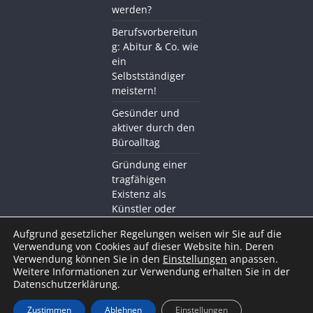
werden?
Berufsvorbereitun
g: Abitur & Co. wie
ein
Selbstständiger
meistern!
Gesünder und
aktiver durch den
Büroalltag
Gründung einer
tragfähigen
Existenz als
Künstler oder
Kreativer mit BDS
Aufgrund gesetzlicher Regelungen weisen wir Sie auf die
Akademie
Verwendung von Cookies auf dieser Website hin. Deren
Verwendung können Sie in den
Einstellungen
anpassen.
Weitere Informationen zur Verwendung erhalten Sie in der
Datenschutzerklärung.
Zustimmen
Ablehnen
Einstellungen