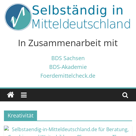
Zum
Inhalt
springen
Selbständig
in
In Zusammenarbeit mit
Mitteldeutschland
BDS Sachsen
BDS-Akademie
Tipps
Foerdemittelcheck.de
und
Tricks
✓
für
Selbständige
Kreativität
und
Gründer
✓