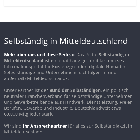
Selbständig in Mitteldeutschland
Mehr über uns und diese Seite. »
Das Portal
Selbständig in
Mitteldeutschland
ist ein unabhängiges und kostenloses
Informationsportal für Existenzgründer, digitale Nomaden,
Selbstständige und Unternehmensnachfolger in- und
außerhalb Mitteldeutschlands.
Unser Partner ist der
Bund der Selbständigen
, ein politisch
neutraler Branchenverband für selbstständige Unternehmer
und Gewerbetreibende aus Handwerk, Dienstleistung, Freien
Berufen, Gewerbe und Industrie. Deutschlandweit etwa
60.000 Mitglieder stark.
Wir sind
Ihr Ansprechpartner
für alles zur Selbständigkeit in
Mitteldeutschland!