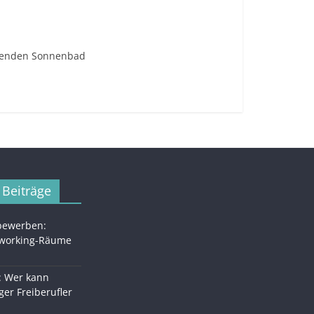
ndenden Sonnenbad
 Beiträge
 bewerben:
oworking-Räume
: Wer kann
ger Freiberufler