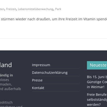
,
,
,
ten
Freizeit
Lebensmittelüberwachung
Park
 stürmen wieder nach draußen, um ihre Freizeit im Vitamin spe
hland
Neueste
Impressum
Datenschutzerklärung
ändig in
Bis 15. Juni
nloses
Presse
Günstige C
Nomaden,
in Weimar!
Kontakt
nd außerhalb
Freie Berufe
selbstständi
politisch
werden?
ternehmer und