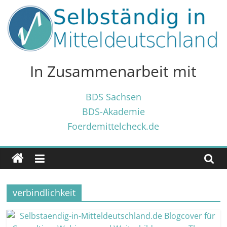
Zum
Inhalt
springen
Selbständig
in
In Zusammenarbeit mit
Mitteldeutschland
BDS Sachsen
BDS-Akademie
Tipps
Foerdemittelcheck.de
und
Tricks
✓
für
Selbständige
verbindlichkeit
und
Gründer
✓