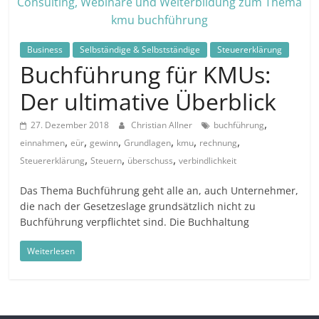
in
und
außerhalb
Business
Selbständige & Selbstständige
Steuererklärung
Mitteldeutschlands
Buchführung für KMUs:
Der ultimative Überblick
,
27. Dezember 2018
Christian Allner
buchführung
,
,
,
,
,
,
einnahmen
eür
gewinn
Grundlagen
kmu
rechnung
,
,
,
Steuererklärung
Steuern
überschuss
verbindlichkeit
Das Thema Buchführung geht alle an, auch Unternehmer,
die nach der Gesetzeslage grundsätzlich nicht zu
Buchführung verpflichtet sind. Die Buchhaltung
Weiterlesen