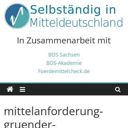
Zum
Inhalt
springen
Selbständig
in
In Zusammenarbeit mit
Mitteldeutschland
BDS Sachsen
BDS-Akademie
Tipps
Foerdemittelcheck.de
und
Tricks
✓
für
Selbständige
mittelanforderung-
und
Gründer
gruender-
✓