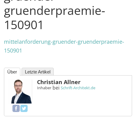
in
gruenderpraemie-
und
außerhalb
150901
Mitteldeutschlands
mittelanforderung-gruender-gruenderpraemie-
150901
Über
Letzte Artikel
Christian Allner
bei
Inhaber
Schrift-Architekt.de