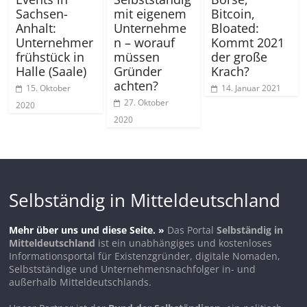
Sachsen-
mit eigenem
Bitcoin,
Anhalt:
Unternehme
Bloated:
Unternehmer
n – worauf
Kommt 2021
frühstück in
müssen
der große
Halle (Saale)
Gründer
Krach?
achten?
15. Oktober
14. Januar 2021
27. Oktober
2020
2020
Selbständig in Mitteldeutschland
Mehr über uns und diese Seite. »
Das Portal
Selbständig in
Mitteldeutschland
ist ein unabhängiges und kostenloses
Informationsportal für Existenzgründer, digitale Nomaden,
Selbstständige und Unternehmensnachfolger in- und
außerhalb Mitteldeutschlands.