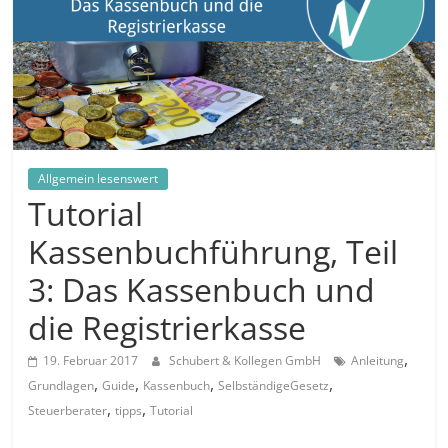
in
und
außerhalb
Mitteldeutschlands
Allgemein lesenswert
Tutorial
Kassenbuchführung, Teil
3: Das Kassenbuch und
die Registrierkasse
,
19. Februar 2017
Schubert & Kollegen GmbH
Anleitung
,
,
,
,
Grundlagen
Guide
Kassenbuch
SelbständigeGesetz
,
,
Steuerberater
tipps
Tutorial