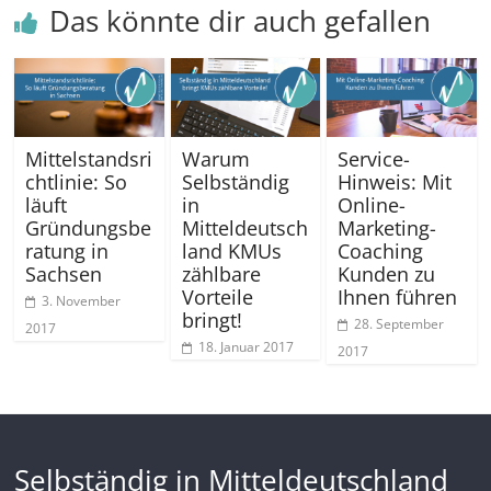
Das könnte dir auch gefallen
Mittelstandsri
Warum
Service-
chtlinie: So
Selbständig
Hinweis: Mit
läuft
in
Online-
Gründungsbe
Mitteldeutsch
Marketing-
ratung in
land KMUs
Coaching
Sachsen
zählbare
Kunden zu
Vorteile
Ihnen führen
3. November
bringt!
28. September
2017
18. Januar 2017
2017
Selbständig in Mitteldeutschland