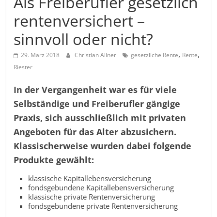
Als Freiberufler gesetzlich
in
und
rentenversichert –
außerhalb
sinnvoll oder nicht?
Mitteldeutschlands
,
,
29. März 2018
Christian Allner
gesetzliche Rente
Rente
Riester
In der Vergangenheit war es für viele
Selbständige und Freiberufler gängige
Praxis, sich ausschließlich mit privaten
Angeboten für das Alter abzusichern.
Klassischerweise wurden dabei folgende
Produkte gewählt:
klassische Kapitallebensversicherung
fondsgebundene Kapitallebensversicherung
klassische private Rentenversicherung
fondsgebundene private Rentenversicherung