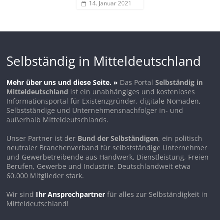
14. Januar 2021
Selbständig in Mitteldeutschland
Mehr über uns und diese Seite. »
Das Portal
Selbständig in
Mitteldeutschland
ist ein unabhängiges und kostenloses
Informationsportal für Existenzgründer, digitale Nomaden,
Selbstständige und Unternehmensnachfolger in- und
außerhalb Mitteldeutschlands.
Unser Partner ist der
Bund der Selbständigen
, ein politisch
neutraler Branchenverband für selbstständige Unternehmer
und Gewerbetreibende aus Handwerk, Dienstleistung, Freien
Berufen, Gewerbe und Industrie. Deutschlandweit etwa
60.000 Mitglieder stark.
Wir sind
Ihr Ansprechpartner
für alles zur Selbständigkeit in
Mitteldeutschland!