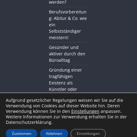
werden?
Berufsvorbereitun
g: Abitur & Co. wie
ein
Selbstständiger
meistern!
Gesünder und
aktiver durch den
Büroalltag
Gründung einer
tragfähigen
Existenz als
Künstler oder
Kreativer mit BDS
Aufgrund gesetzlicher Regelungen weisen wir Sie auf die
Akademie
Verwendung von Cookies auf dieser Website hin. Deren
Verwendung können Sie in den
Einstellungen
anpassen.
Weitere Informationen zur Verwendung erhalten Sie in der
Datenschutzerklärung.
Zustimmen
Ablehnen
Einstellungen