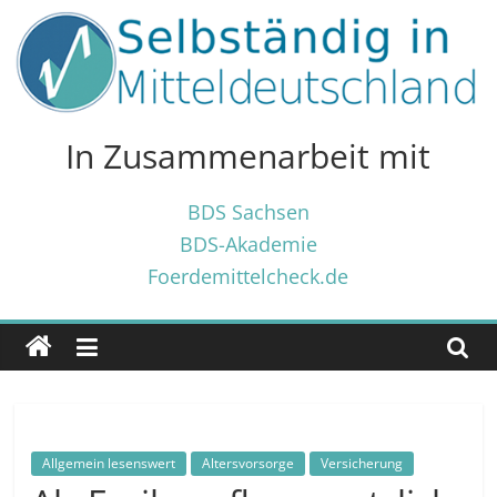
Zum
Inhalt
springen
Selbständig
in
In Zusammenarbeit mit
Mitteldeutschland
BDS Sachsen
BDS-Akademie
Tipps
Foerdemittelcheck.de
und
Tricks
✓
für
Selbständige
und
Gründer
Allgemein lesenswert
Altersvorsorge
Versicherung
✓